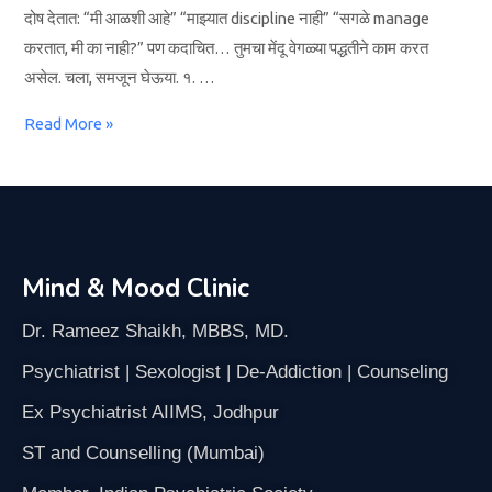
दोष देतात: “मी आळशी आहे” “माझ्यात discipline नाही” “सगळे manage
करतात, मी का नाही?” पण कदाचित… तुमचा मेंदू वेगळ्या पद्धतीने काम करत
असेल. चला, समजून घेऊया. १. …
Read More »
Mind & Mood Clinic
Dr. Rameez Shaikh, MBBS, MD.
Psychiatrist | Sexologist | De-Addiction | Counseling
Ex Psychiatrist AIIMS, Jodhpur
ST and Counselling (Mumbai)