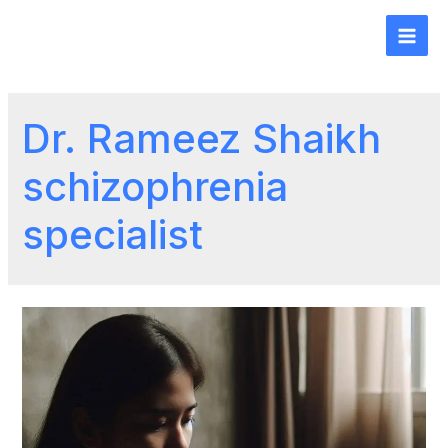
Dr. Rameez Shaikh
schizophrenia
specialist