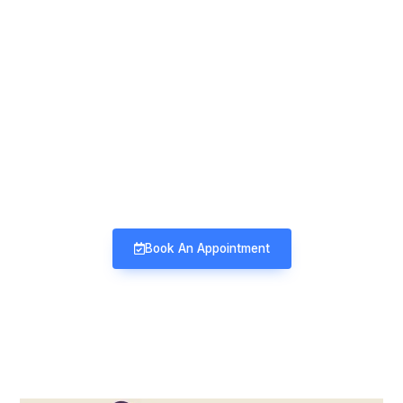
Mind & Mood Clinic
Neuro-Psychiatry | Deaddiction |
Sexology | Counseling
Book An Appointment