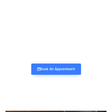
Mind & Mood Clinic
Neuro-Psychiatry | Deaddiction |
Sexology | Counseling
Book An Appointment